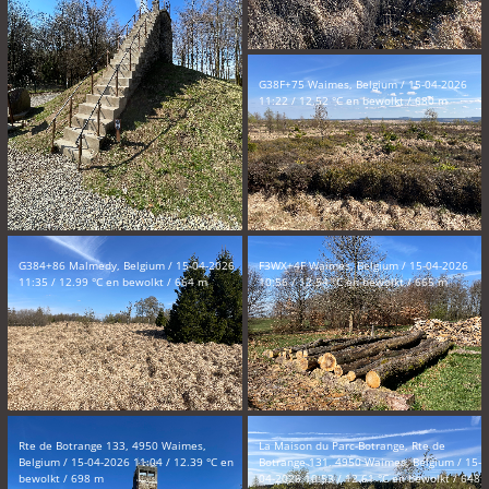
G38F+75 Waimes, Belgium / 15-04-2026
11:22 / 12.52 °C en bewolkt / 680 m
G384+86 Malmedy, Belgium / 15-04-2026
F3WX+4F Waimes, Belgium / 15-04-2026
11:35 / 12.99 °C en bewolkt / 664 m
10:56 / 12.54 °C en bewolkt / 665 m
Rte de Botrange 133, 4950 Waimes,
La Maison du Parc-Botrange, Rte de
Belgium / 15-04-2026 11:04 / 12.39 °C en
Botrange 131, 4950 Waimes, Belgium / 15-
bewolkt / 698 m
04-2026 10:53 / 12.61 °C en bewolkt / 648