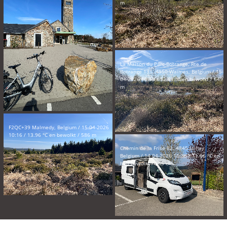
m
La Maison du Parc-Botrange, Rte de
Botrange 131, 4950 Waimes, Belgium / 15-
04-2026 10:53 / 12.61 °C en bewolkt / 649
m
F2QC+39 Malmedy, Belgium / 15-04-2026
10:16 / 13.96 °C en bewolkt / 586 m
Chemin de la Frise 82, 4845 Jalhay,
Belgium / 14-04-2026 16:36 / 11.86 °C en
half bewolkt / 365 m