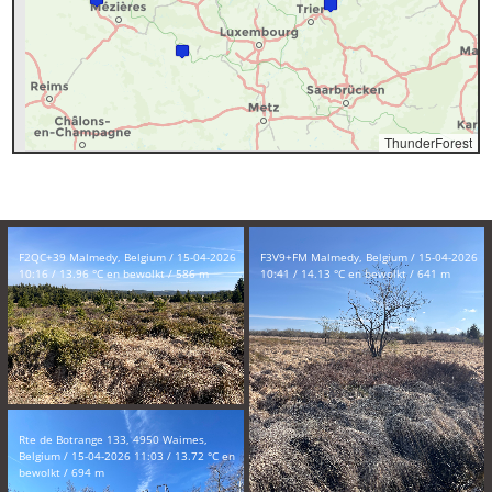
ThunderForest
F2QC+39 Malmedy, Belgium / 15-04-2026
F3V9+FM Malmedy, Belgium / 15-04-2026
10:16 / 13.96 °C en bewolkt / 586 m
10:41 / 14.13 °C en bewolkt / 641 m
Rte de Botrange 133, 4950 Waimes,
Belgium / 15-04-2026 11:03 / 13.72 °C en
bewolkt / 694 m