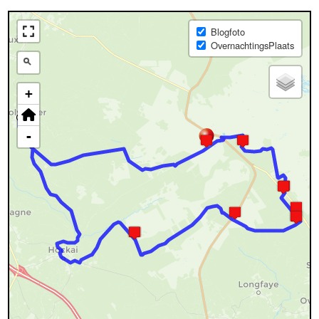
Blogfoto
OvernachtingsPlaats
+
-